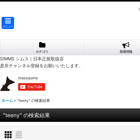
メニュー
カテゴリ
新着情報
SIMMS シムス｜日本正規取扱店
是非チャンネル登録をお願いいたします。
ホーム
>
"teeny"
の
検索結果
"teeny"
の
検索結果