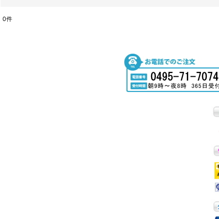
0
件
商品検索
:
表示数
:
並び順
: