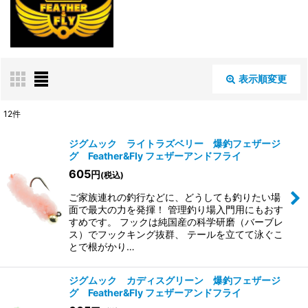
表示順変更
閉じる
12
件
表示数
:
ジグムック ライトラズベリー 爆釣フェザージ
グ Feather&Fly フェザーアンドフライ
605
円
(税込)
並び順
:
ご家族連れの釣行などに、どうしても釣りたい場
面で最大の力を発揮！ 管理釣り場入門用にもおす
絞り込む
すめです。 フックは純国産の科学研磨（バーブレ
ス）でフックキング抜群、 テールを立てて泳ぐこ
とで根がかり…
ジグムック カディスグリーン 爆釣フェザージ
グ Feather&Fly フェザーアンドフライ