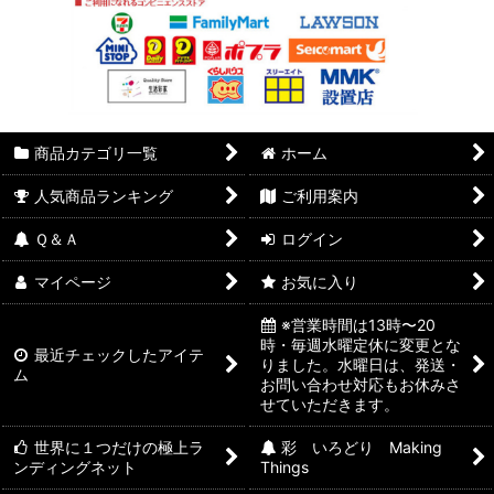
商品カテゴリ一覧
ホーム
人気商品ランキング
ご利用案内
Ｑ＆Ａ
ログイン
マイページ
お気に入り
※営業時間は13時〜20
時・毎週水曜定休に変更とな
最近チェックしたアイテ
りました。水曜日は、発送・
ム
お問い合わせ対応もお休みさ
せていただきます。
世界に１つだけの極上ラ
彩 いろどり Making
ンディングネット
Things