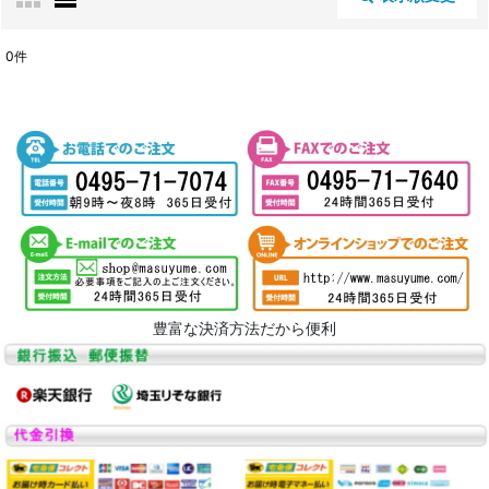
閉じる
0
件
表示数
:
並び順
:
絞り込む
豊富な決済方法だから便利