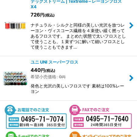
テックストリーム | Textreme – レーヨンフロス
X4
726
円
(税込)
ナチュラル・シルクと同様の美しい光沢を放つレ
ーヨン・ヴィスコース繊維を４束使い緩く撚って
あるフロスです。 まとめた状態で太いフロスとし
て使うことも、１束ずつに解いて細いフロスとし
て使うこともできます…
ユニ UNI スーパーフロス
440
円
(税込)
希望小売価格
:
0
円
発色と光沢の美しいフロスです 素材は100%レー
ヨン