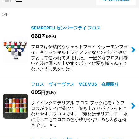
閉じる
4
件
表示数
:
SEMPERFLI センパーフライ フロス
660
円
(税込)
並び順
:
フロスは伝統的なウェットフライ やサーモンフラ
イ、キャッツキルドライフライなどのボディやリ
ブとして使われてきました。 一般的なフロスは巻
絞り込む
いた時に厚みが出やすくボディに変な膨らみが出
ないように気をつけ…
フロス ヴィーヴァス VEEVUS 在庫限り
605
円
(税込)
タイイングマテリアル フロス フックに巻くとフ
ロスがキレイに潰れて、巻き上がりがフラットに
なりやすいフロスです。（素材はポリアミド） 水
に濡れてもフロスの色が残りやすいのも大きな特
長です。 ※…