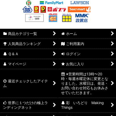
商品カテゴリ一覧
ホーム
人気商品ランキング
ご利用案内
Ｑ＆Ａ
ログイン
マイページ
お気に入り
※営業時間は13時〜20
時・毎週水曜定休に変更とな
最近チェックしたアイテ
りました。水曜日は、発送・
ム
お問い合わせ対応もお休みさ
せていただきます。
世界に１つだけの極上ラ
彩 いろどり Making
ンディングネット
Things