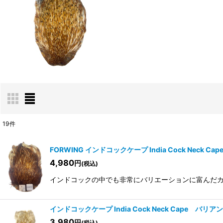
19
件
表示数
:
FORWING インドコックケープ India Cock Neck C
4,980
円
(税込)
並び順
:
インドコックの中でも非常にバリエーションに富んだカラー
インドコックケープ India Cock Neck Cape バリア
3,980
円
(税込)