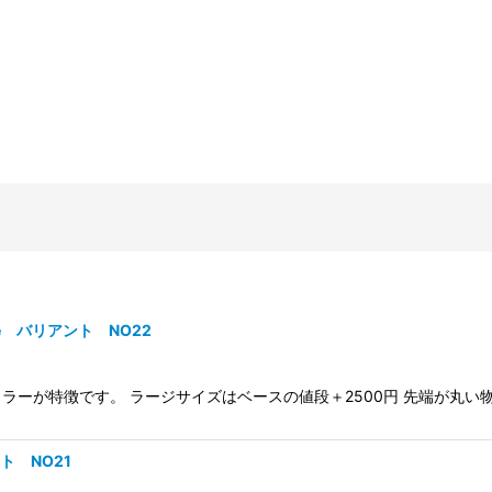
ape バリアント NO22
が特徴です。 ラージサイズはベースの値段＋2500円 先端が丸い物（Fo
絞り込む
ント NO21