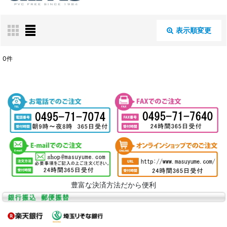
表示順変更
閉じる
0
件
表示数
:
並び順
:
絞り込む
豊富な決済方法だから便利