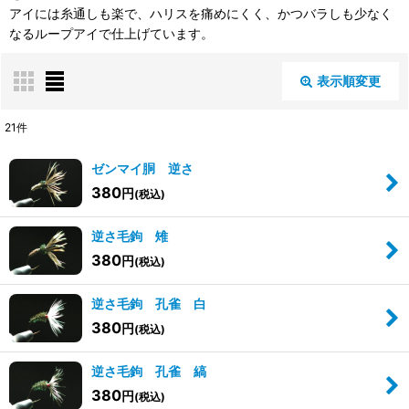
アイには糸通しも楽で、ハリスを痛めにくく、かつバラしも少なく
なるループアイで仕上げています。
表示順変更
閉じる
21
件
表示数
:
ゼンマイ胴 逆さ
380
円
(税込)
並び順
:
逆さ毛鉤 雉
380
円
(税込)
絞り込む
逆さ毛鉤 孔雀 白
380
円
(税込)
逆さ毛鉤 孔雀 縞
380
円
(税込)