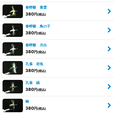
春蜉蝣 黄檗
380
円
(税込)
春蜉蝣 鳥の子
380
円
(税込)
春蜉蝣 月白
380
円
(税込)
孔雀 岩魚
380
円
(税込)
孔雀 縞
380
円
(税込)
蜂
380
円
(税込)