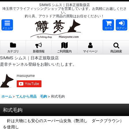
SIMMS シムス｜日本正規取扱店
埼玉県でフライフィッシングショップを営業しています。お気軽にお越しくださ
い。
釣り具、アウトドア用品の買取はお任せください！
メニュー
カート
ログイン
カテゴリ
新着情報
ご利用案内
マイページ
商品検索
SIMMS シムス｜日本正規取扱店
是非チャンネル登録をお願いいたします。
ホーム
>
てんから用品 毛鉤
>
和式毛鉤
和式毛鉤
針は大物にも安心のスーパー山女魚（艶消し ダークブラウン）
を使用し