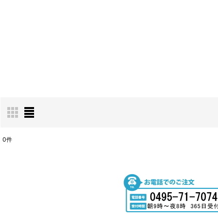
0
件
表示数
:
並び順
: