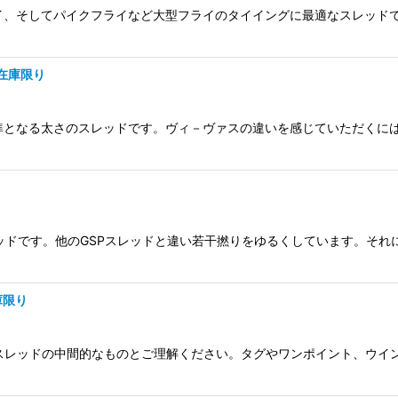
フライ、そしてパイクフライなど大型フライのタイイングに最適なスレッド
絞り込む
 在庫限り
基準となる太さのスレッドです。ヴィ－ヴァスの違いを感じていただくには
スレッドです。他のGSPスレッドと違い若干撚りをゆるくしています。そ
庫限り
とスレッドの中間的なものとご理解ください。タグやワンポイント、ウイ