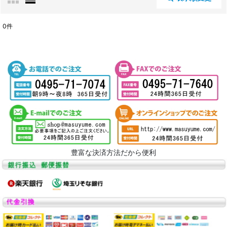
閉じる
0
件
表示数
:
並び順
:
絞り込む
豊富な決済方法だから便利