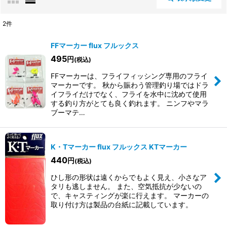
閉じる
2
件
表示数
:
FFマーカー flux フルックス
495
円
(税込)
並び順
:
FFマーカーは、フライフィッシング専用のフライ
マーカーです。 秋から賑わう管理釣り場ではドラ
イフライだけでなく、フライを水中に沈めて使用
絞り込む
する釣り方がとても良く釣れます。 ニンフやマラ
ブーマテ…
K・Tマーカー flux フルックス KTマーカー
440
円
(税込)
ひし形の形状は遠くからでもよく見え、小さなア
タリも逃しません。 また、空気抵抗が少ないの
で、キャスティングが楽に行えます。 マーカーの
取り付け方は製品の台紙に記載しています。