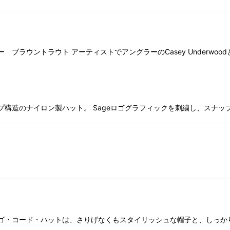
 ネックゲーター ブラウントラウト アーティストでアングラーのCasey Under
リップアップ構造のナイロン製ハット。 Sageロゴグラフィックを刺繍し、ス
ット ネイビー ロゴ・コード・ハットは、さりげなくもスタイリッシュな帽子と