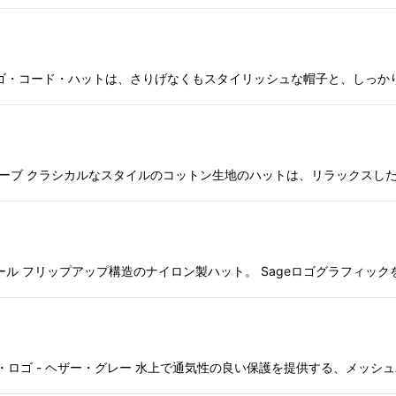
ハット オリーブ ロゴ・コード・ハットは、さりげなくもスタイリッシュな帽子と
ス ロゴハット-オリーブ クラシカルなスタイルのコットン生地のハットは、リラ
ンガイド帽 チャコール フリップアップ構造のナイロン製ハット。 Sageロゴグラ
 エスタブリッシュド・ロゴ - ヘザー・グレー 水上で通気性の良い保護を提供する