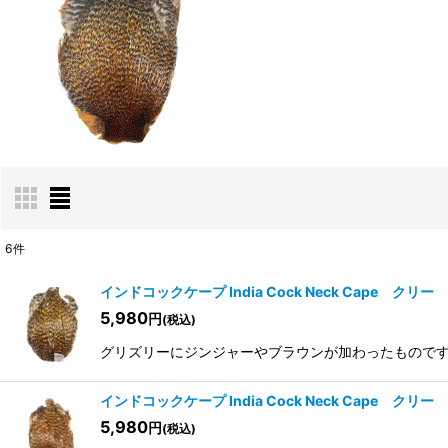
6
件
表示数
:
インドコックケープ India Cock Neck Cape クリー 
5,980
円
(税込)
並び順
:
グリズリーにジンジャーやブラウンが加わったものですが非
インドコックケープ India Cock Neck Cape クリー 
5,980
円
(税込)