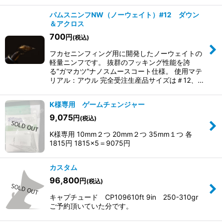
パムスニンフNW（ノーウェイト）#12 ダウン
＆アクロス
700
円
(税込)
フカセニンフィング用に開発したノーウェイトの
軽量ニンフです。 抜群のフッキング性能を誇
る“ガマカツ”ナノスムースコート仕様。 使用マテ
リアル：アウル 完全受注生産品 ​サイズは＃12、…
K様専用 ゲームチェンジャー
9,075
円
(税込)
K様専用 10mm２つ 20mm２つ 35mm１つ 各
1815円 1815×5＝9075円
カスタム
96,800
円
(税込)
キャプチュード CP109610ft 9in 250-310gr
ご予約頂いていた分です。