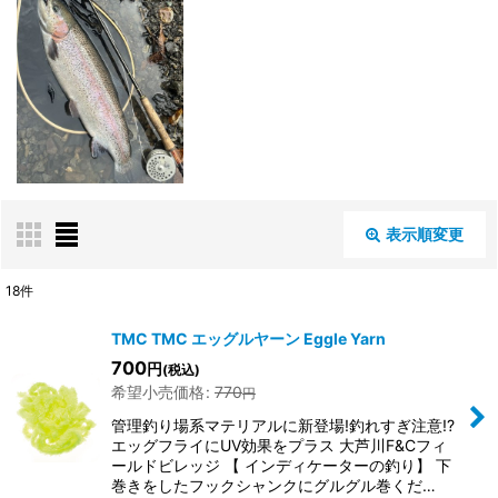
表示順変更
閉じる
18
件
表示数
:
TMC TMC エッグルヤーン Eggle Yarn
700
円
(税込)
希望小売価格
:
770
円
並び順
:
管理釣り場系マテリアルに新登場!釣れすぎ注意!?
エッグフライにUV効果をプラス 大芦川F&Cフィ
絞り込む
ールドビレッジ 【 インディケーターの釣り】 下
巻きをしたフックシャンクにグルグル巻くだ…