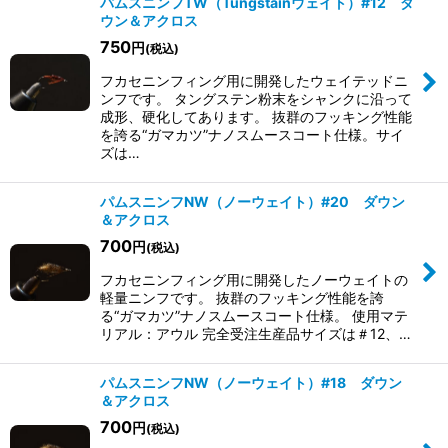
パムスニンフTW（Tungstainウェイト）#12 ダ
ウン＆アクロス
750
円
(税込)
フカセニンフィング用に開発したウェイテッドニ
ンフです。 タングステン粉末をシャンクに沿って
成形、硬化してあります。 抜群のフッキング性能
を誇る“ガマカツ”ナノスムースコート仕様。 ​サイ
ズは…
パムスニンフNW（ノーウェイト）#20 ダウン
＆アクロス
700
円
(税込)
フカセニンフィング用に開発したノーウェイトの
軽量ニンフです。 抜群のフッキング性能を誇
る“ガマカツ”ナノスムースコート仕様。 使用マテ
リアル：アウル 完全受注生産品 ​サイズは＃12、…
パムスニンフNW（ノーウェイト）#18 ダウン
＆アクロス
700
円
(税込)