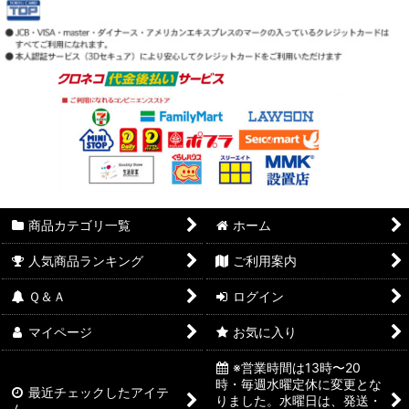
商品カテゴリ一覧
ホーム
人気商品ランキング
ご利用案内
Ｑ＆Ａ
ログイン
マイページ
お気に入り
※営業時間は13時〜20
時・毎週水曜定休に変更とな
最近チェックしたアイテ
りました。水曜日は、発送・
ム