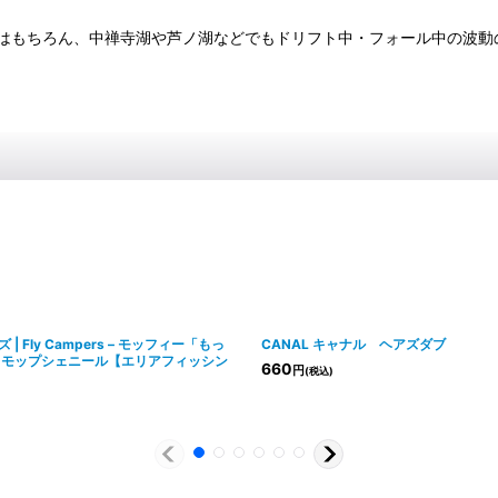
はもちろん、中禅寺湖や芦ノ湖などでもドリフト中・フォール中の波動
 Fly Campers – モッフィー「もっ
CANAL キャナル ヘアズダブ
ロモップシェニール【エリアフィッシン
660
円
(税込)