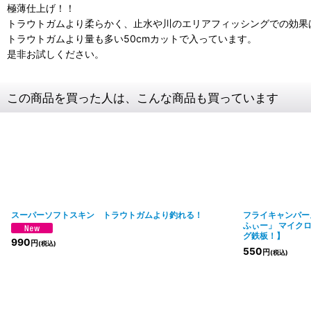
極薄仕上げ！！
トラウトガムより柔らかく、止水や川のエリアフィッシングでの効果
トラウトガムより量も多い50cmカットで入っています。
是非お試しください。
この商品を買った人は、こんな商品も買っています
スーパーソフトスキン トラウトガムより釣れる！
フライキャンパーズ |
ふぃー」 マイク
グ鉄板！】
990
円
(税込)
550
円
(税込)