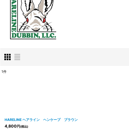
1
件
表示数
:
並び順
:
HARELINE ヘアライン ヘンケープ ブラウン
4,800
円
(税込)