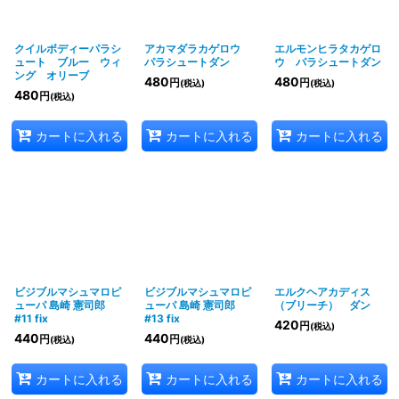
クイルボディーパラシ
アカマダラカゲロウ
エルモンヒラタカゲロ
ュート ブルー ウィ
パラシュートダン
ウ パラシュートダン
ング オリーブ
480
480
円
円
(税込)
(税込)
480
円
(税込)
カートに入れる
カートに入れる
カートに入れる
ビジブルマシュマロピ
ビジブルマシュマロピ
エルクヘアカディス
ューパ 島崎 憲司郎
ューパ 島崎 憲司郎
（ブリーチ） ダン
#11 fix
#13 fix
420
円
(税込)
440
440
円
円
(税込)
(税込)
カートに入れる
カートに入れる
カートに入れる