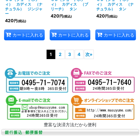
ィ） カディス （ナ
ィ） カディス （ブ
ィ） カディス （ナ
チュラル） ジンジャ
リーチ） タン
チュラル） タン
ー
420
420
円
円
(税込)
(税込)
420
円
(税込)
カートに入れる
カートに入れる
カートに入れる
1
2
3
4
次
»
豊富な決済方法だから便利