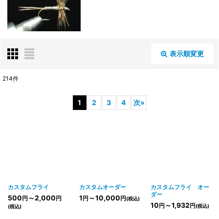
表示順変更
閉じる
214
件
サブカテゴリ
:
1
2
3
4
次
»
表示数
:
並び順
:
カスタムフライ
カスタムオーダー
カスタムフライ オー
ダー
絞り込む
500
～2,000
1
～10,000
円
円
円
円
(税込)
10
～1,932
円
円
(税込)
(税込)