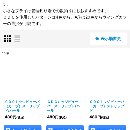
ン。
小さなフライは管理釣り場での数釣りにもおすすめです。
ＣＤＣを使用したパターンは4色から、A/Pは20色からウィングカラ
ーの選択が可能です。
表示順変更
閉じる
41
件
表示数
:
並び順
:
絞り込む
ＣＤＣミッジピューパ
ＣＤＣミッジピュー
ＣＤＣミッジピューパ
（カーブ）ストリップ
パ ストリップド/ハ
（カーブ）ストリップ
ド/ハール
ール
ド
480
480
480
円
円
円
(税込)
(税込)
(税込)