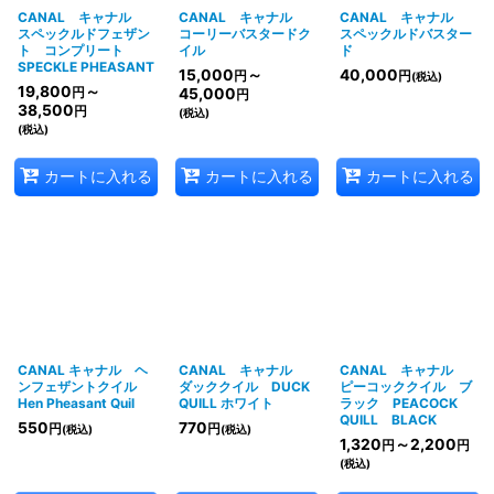
CANAL キャナル
CANAL キャナル
CANAL キャナル
スペックルドフェザン
コーリーバスタードク
スペックルドバスター
ト コンプリート
イル
ド
SPECKLE PHEASANT
15,000
～
40,000
円
円
(税込)
19,800
～
円
45,000
円
38,500
円
(税込)
(税込)
カートに入れる
カートに入れる
カートに入れる
CANAL キャナル ヘ
CANAL キャナル
CANAL キャナル
ンフェザントクイル
ダッククイル DUCK
ピーコッククイル ブ
Hen Pheasant Quil
QUILL ホワイト
ラック PEACOCK
QUILL BLACK
550
770
円
円
(税込)
(税込)
1,320
～2,200
円
円
(税込)