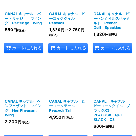
CANAL キャナル パ
CANAL キャナル ピ
CANAL キャナル ピ
ートリッジ ウィン
ーコッククイル
ーヘンクイルスペック
グ Partridge Wing
Peacock
ルド Peahen
Quill Speckled
550
1,320
～2,750
円
円
円
(税込)
1,320
円
(税込)
(税込)
カートに入れる
カートに入れる
カートに入れる
CANAL キャナル ヘ
CANAL キャナル ピ
CANAL キャナル
ンフェザント ウイン
ーコックテール
ピーコッククイル ブ
グ Hen Pheasant
Peacock Tail
ラックXS
Wing
PEACOCK QUILL
4,950
円
(税込)
BLACK XS
2,200
円
(税込)
660
円
(税込)