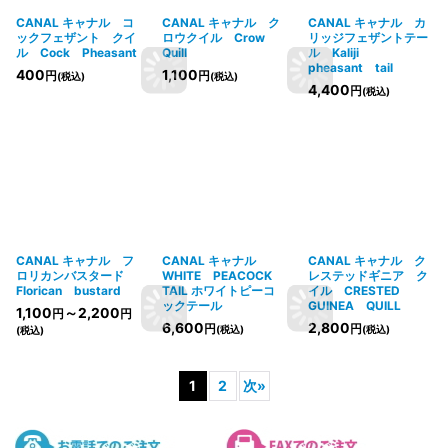
CANAL キャナル コ
CANAL キャナル ク
CANAL キャナル カ
ックフェザント クイ
ロウクイル Crow
リッジフェザントテー
ル Cock Pheasant
Quill
ル Kaliji
pheasant tail
400
1,100
円
円
(税込)
(税込)
4,400
円
(税込)
CANAL キャナル フ
CANAL キャナル
CANAL キャナル ク
ロリカンバスタード
WHITE PEACOCK
レステッドギニア ク
Florican bustard
TAIL ホワイトピーコ
イル CRESTED
ックテール
GUINEA QUILL
1,100
～2,200
円
円
6,600
2,800
円
円
(税込)
(税込)
(税込)
1
2
次
»