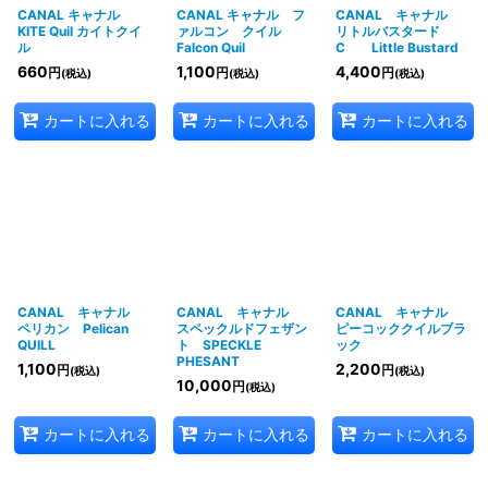
CANAL キャナル
CANAL キャナル フ
CANAL キャナル
KITE Quil カイトクイ
ァルコン クイル
リトルバスタード
ル
Falcon Quil
C Little Bustard
660
1,100
4,400
円
円
円
(税込)
(税込)
(税込)
カートに入れる
カートに入れる
カートに入れる
CANAL キャナル
CANAL キャナル
CANAL キャナル
ペリカン Pelican
スペックルドフェザン
ピーコッククイルブラ
QUILL
ト SPECKLE
ック
PHESANT
1,100
2,200
円
円
(税込)
(税込)
10,000
円
(税込)
カートに入れる
カートに入れる
カートに入れる