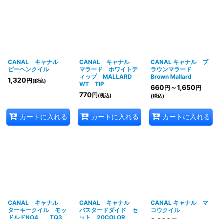
CANAL キャナル
CANAL キャナル
CANAL キャナル ブ
ピーヘンクイル
マラード ホワイトテ
ラウンマラード
ィップ MALLARD
Brown Mallard
1,320
円
(税込)
WT TIP
660
～1,650
円
円
770
円
(税込)
(税込)
カートに入れる
カートに入れる
カートに入れる
CANAL キャナル
CANAL キャナル
CANAL キャナル マ
ターキークイル モッ
バスタードダイド セ
コウクイル
ドルドNO4 TQ3
ット 20COLOR