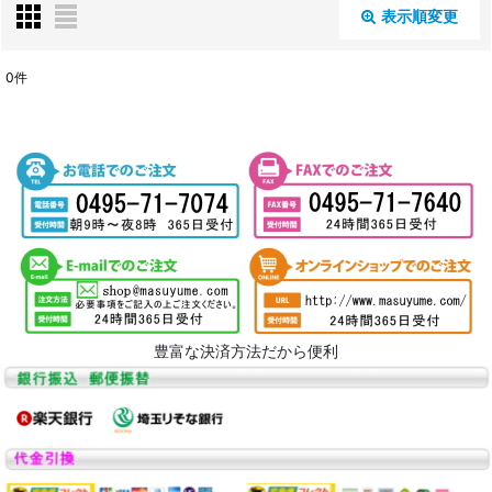
表示順変更
閉じる
0
件
表示数
:
並び順
:
絞り込む
豊富な決済方法だから便利