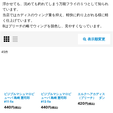
浮かせても、沈めても釣れてしまう万能フライの１つとして知られ
ています。
当店ではカディスのウィング量を抑え、軽快に釣り上がれる様に軽
く仕上げています。
Bはブリーチの略でウィングを脱色し、見やすくなっています。
表示順変更
閉じる
45
件
表示数
:
並び順
:
絞り込む
ビジブルマシュマロピ
ビジブルマシュマロピ
エルクヘアカディス
ューパ 島崎 憲司郎
ューパ 島崎 憲司郎
（ブリーチ） ダン
#11 fix
#13 fix
420
円
(税込)
440
440
円
円
(税込)
(税込)