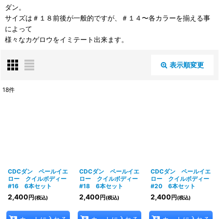
ダン。
サイズは＃１８前後が一般的ですが、＃１４〜各カラーを揃える事
によって
様々なカゲロウをイミテート出来ます。
表示順変更
閉じる
18
件
表示数
:
並び順
:
絞り込む
CDCダン ペールイエ
CDCダン ペールイエ
CDCダン ペールイエ
ロー クイルボディー
ロー クイルボディー
ロー クイルボディー
#16 6本セット
#18 6本セット
#20 6本セット
2,400
2,400
2,400
円
円
円
(税込)
(税込)
(税込)