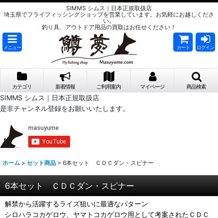
SIMMS シムス｜日本正規取扱店
埼玉県でフライフィッシングショップを営業しています。お気軽にお越しくださ
い。
釣り具、アウトドア用品の買取はお任せください！
メニュー
カート
ログイン
カテゴリ
新着情報
ご利用案内
マイページ
商品検索
SIMMS シムス｜日本正規取扱店
是非チャンネル登録をお願いいたします。
ホーム
>
セット商品
>
6本セット ＣＤＣダン・スピナー
6本セット ＣＤＣダン・スピナー
解禁から活躍するライズ狙いに最適なパターン
シロハラコカゲロウ、ヤマトコカゲロウ用として考案されたＣＤＣ