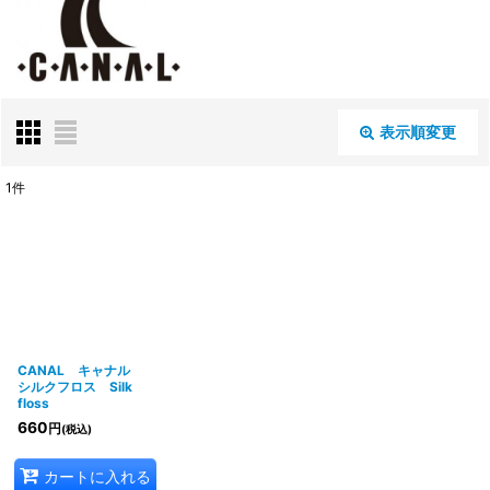
表示順変更
閉じる
1
件
表示数
:
並び順
:
絞り込む
CANAL キャナル
シルクフロス Silk
floss
660
円
(税込)
カートに入れる