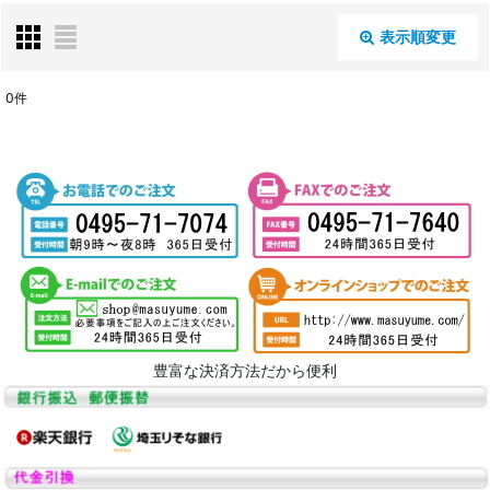
表示順変更
閉じる
0
件
表示数
:
並び順
:
絞り込む
豊富な決済方法だから便利