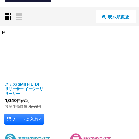
表示順変更
閉じる
1
件
表示数
:
並び順
:
絞り込む
スミス(SMITH LTD)
リリーサー イージーリ
リーサー
1,040
円
(税込)
希望小売価格
:
1,188
円
カートに入れる