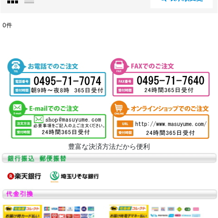
閉じる
0
件
表示数
:
並び順
:
絞り込む
豊富な決済方法だから便利