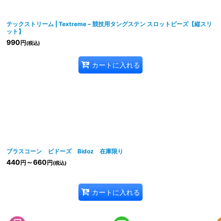
テックストリーム | Textreme – 競技用タングステン スロットビーズ【縦スリ
ット】
990
円
(税込)
カートに入れる
ブラスコーン ビドーズ Bidoz 在庫限り
440
～660
円
円
(税込)
カートに入れる