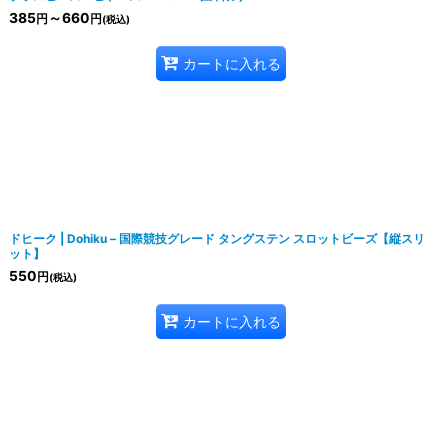
385
～660
円
円
(税込)
カートに入れる
ドヒーク | Dohiku – 国際競技グレード タングステン スロットビーズ【縦スリ
ット】
550
円
(税込)
カートに入れる