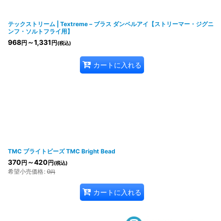
テックストリーム | Textreme – ブラス ダンベルアイ【ストリーマー・ジグニ
ンフ・ソルトフライ用】
968
～1,331
円
円
(税込)
カートに入れる
TMC ブライトビーズ TMC Bright Bead
370
～420
円
円
(税込)
希望小売価格
:
0
円
カートに入れる