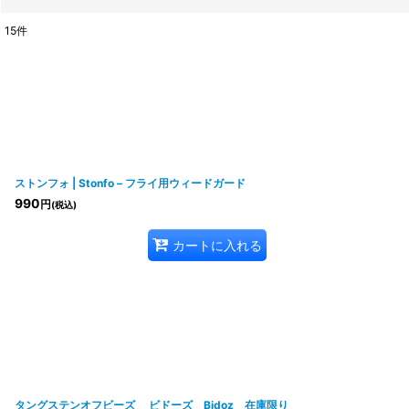
15
件
表示数
:
並び順
:
ストンフォ | Stonfo – フライ用ウィードガード
990
円
(税込)
カートに入れる
タングステンオフビーズ ビドーズ Bidoz 在庫限り