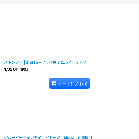
絞り込む
ストンフォ | Stonfo – フライ用ミニルアーリップ
1,320
円
(税込)
カートに入れる
グルービーツインアイ ビドーズ Bidoz 在庫限り