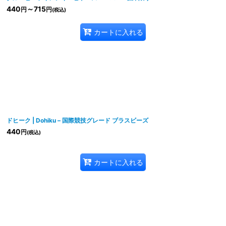
440
～715
円
円
(税込)
カートに入れる
ドヒーク | Dohiku – 国際競技グレード ブラスビーズ
440
円
(税込)
カートに入れる