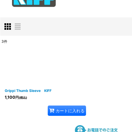
3
件
表示数
:
並び順
:
Grippi Thumb Sleeve KIFF
1,100
円
(税込)
カートに入れる