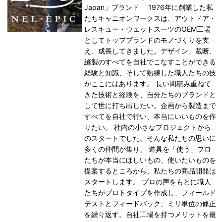
Japan」ブランド 1976年に創業した私
たちキャニオンワークスは、アウトドア・
レスキュー・ウェットスーツのOEM工場
としてトップブランドのモノづくりを支
え、成長してきました。デザイン、裁断、
縫製のすべてを自社でこなすことができる
経験と知識、そして熟練した職人たちの技
がここにはあります。 長い間積み重ねて
きた技術と経験を、自分たちのブランドと
して世に打ち出したい。企画から製造まで
すべてを自社で行い、本当にいいものを作
りたい。 社内の小さなプロジェクトから
のスタートでした。そんな私たちの思いに
多くの仲間が集り、 道具を「使う」プロ
たちが本当にほしいもの、使いたいものを
提案するところから、私たちの商品開発は
スタートします。 プロの声をもとに職人
たちがプロトタイプを作成し、フィールド
テストとフィードバック、ミリ単位の修正
を繰り返す。自社工場を持つメリットを最