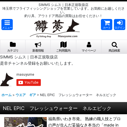
SIMMS シムス｜日本正規取扱店
埼玉県でフライフィッシングショップを営業しています。お気軽にお越しくださ
い。
釣り具、アウトドア用品の買取はお任せください！
メニュー
カート
ログイン
カテゴリ
新着情報
ご利用案内
マイページ
商品検索
SIMMS シムス｜日本正規取扱店
是非チャンネル登録をお願いいたします。
ホーム
>
ウエア ギア
>
NEL EPIC フレッシュウォーター ネルエピック
NEL EPIC フレッシュウォーター ネルエピック
福島県いわき市発。 熟練の職人技とプロ
の声が生んだ妥協なき本当の「made in