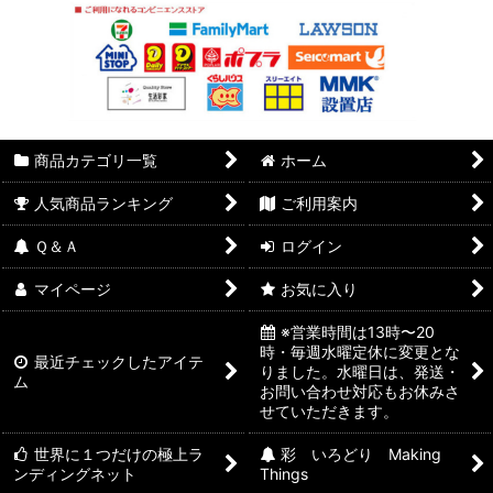
商品カテゴリ一覧
ホーム
人気商品ランキング
ご利用案内
Ｑ＆Ａ
ログイン
マイページ
お気に入り
※営業時間は13時〜20
時・毎週水曜定休に変更とな
最近チェックしたアイテ
りました。水曜日は、発送・
ム
お問い合わせ対応もお休みさ
せていただきます。
世界に１つだけの極上ラ
彩 いろどり Making
ンディングネット
Things