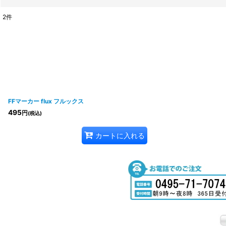
2
件
表示数
:
並び順
:
FFマーカー flux フルックス
495
円
(税込)
カートに入れる