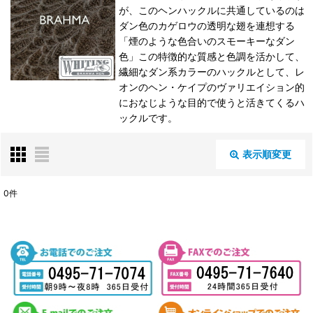
が、このヘンハックルに共通しているのは
ダン色のカゲロウの透明な翅を連想する
「煙のような色合いのスモーキーなダン
色」この特徴的な質感と色調を活かして、
繊細なダン系カラーのハックルとして、レ
オンのヘン・ケイプのヴァリエイション的
におなじような目的で使うと活きてくるハ
ックルです。
表示順変更
閉じる
0
件
表示数
:
並び順
:
絞り込む