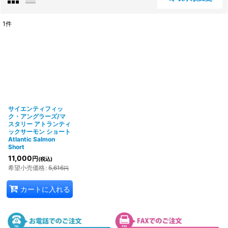
閉じる
1
件
表示数
:
並び順
:
絞り込む
サイエンティフィッ
ク・アングラーズ/マ
スタリー アトランティ
ックサーモン ショート
Atlantic Salmon
Short
11,000
円
(税込)
希望小売価格
:
5,616
円
カートに入れる