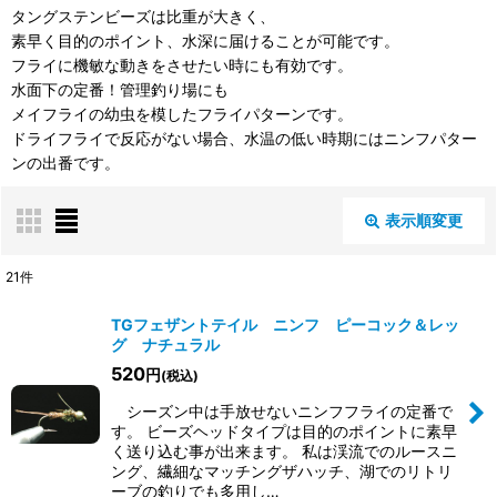
タングステンビーズは比重が大きく、
素早く目的のポイント、水深に届けることが可能です。
フライに機敏な動きをさせたい時にも有効です。
水面下の定番！管理釣り場にも
メイフライの幼虫を模したフライパターンです。
ドライフライで反応がない場合、水温の低い時期にはニンフパター
ンの出番です。
表示順変更
閉じる
21
件
表示数
:
TGフェザントテイル ニンフ ピーコック＆レッ
グ ナチュラル
520
円
(税込)
並び順
:
シーズン中は手放せないニンフフライの定番で
す。 ビーズヘッドタイプは目的のポイントに素早
絞り込む
く送り込む事が出来ます。 私は渓流でのルースニ
ング、繊細なマッチングザハッチ、湖でのリトリ
ーブの釣りでも多用し…