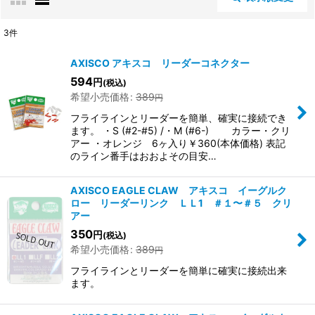
閉じる
3
件
表示数
:
AXISCO アキスコ リーダーコネクター
594
円
(税込)
希望小売価格
:
389
円
並び順
:
フライラインとリーダーを簡単、確実に接続でき
ます。 ・S (#2-#5) /・M (#6-) カラー・クリ
絞り込む
アー ・オレンジ 6ヶ入り￥360(本体価格) 表記
のライン番手はおおよその目安…
AXISCO EAGLE CLAW アキスコ イーグルク
ロー リーダーリンク ＬＬ1 ＃１〜＃５ クリ
アー
350
円
(税込)
希望小売価格
:
389
円
フライラインとリーダーを簡単に確実に接続出来
ます。