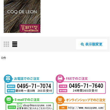
表示順変更
閉じる
0
件
表示数
:
並び順
:
絞り込む