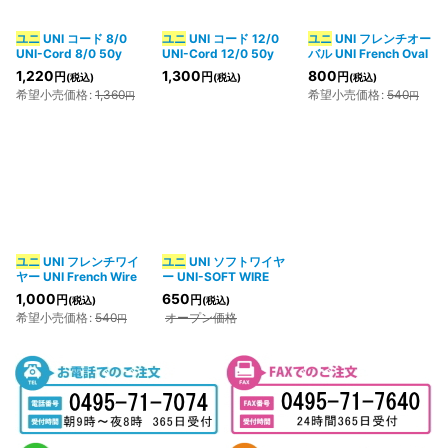
ユニ
UNI コード 8/0
ユニ
UNI コード 12/0
ユニ
UNI フレンチオー
UNI-Cord 8/0 50y
UNI-Cord 12/0 50y
バル UNI French Oval
1,220
1,300
800
円
円
円
(税込)
(税込)
(税込)
希望小売価格
:
1,360
希望小売価格
:
540
円
円
ユニ
UNI フレンチワイ
ユニ
UNI ソフトワイヤ
ヤー UNI French Wire
ー UNI-SOFT WIRE
1,000
650
円
円
(税込)
(税込)
希望小売価格
:
540
オープン価格
円