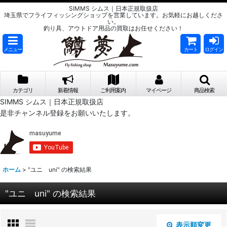
SIMMS シムス｜日本正規取扱店
埼玉県でフライフィッシングショップを営業しています。お気軽にお越しくださ
い。
釣り具、アウトドア用品の買取はお任せください！
メニュー
カート
ログイン
カテゴリ
新着情報
ご利用案内
マイページ
商品検索
SIMMS シムス｜日本正規取扱店
是非チャンネル登録をお願いいたします。
ホーム
>
"ユニ uni"
の
検索結果
"ユニ uni"
の
検索結果
表示順変更