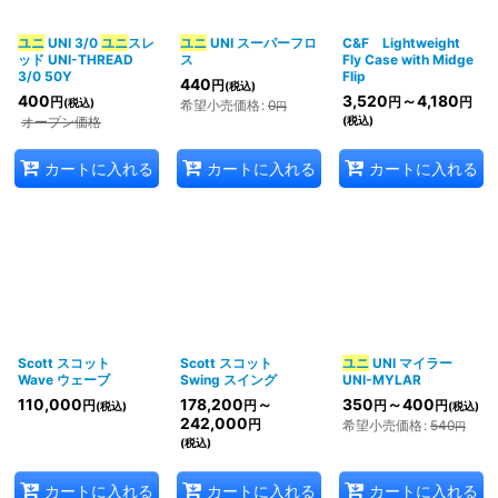
ユニ
UNI 3/0
ユニ
スレ
ユニ
UNI スーパーフロ
C&F Lightweight
ッド UNI-THREAD
ス
Fly Case with Midge
3/0 50Y
Flip
440
円
(税込)
400
3,520
～4,180
円
円
円
(税込)
希望小売価格
:
0
円
オープン価格
(税込)
カートに入れる
カートに入れる
カートに入れる
Scott スコット
Scott スコット
ユニ
UNI マイラー
Wave ウェーブ
Swing スイング
UNI-MYLAR
110,000
178,200
～
350
～400
円
円
円
円
(税込)
(税込)
242,000
円
希望小売価格
:
540
円
(税込)
カートに入れる
カートに入れる
カートに入れる