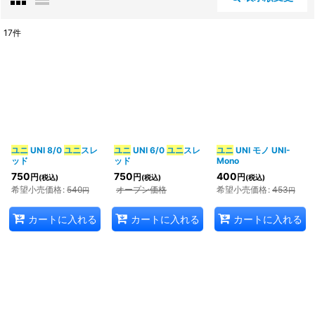
閉じる
17
件
商品検索
:
表示数
:
並び順
:
ユニ
UNI 8/0
ユニ
スレ
ユニ
UNI 6/0
ユニ
スレ
ユニ
UNI モノ UNI-
ッド
ッド
Mono
750
750
400
円
円
円
(税込)
(税込)
(税込)
絞り込む
希望小売価格
:
540
オープン価格
希望小売価格
:
453
円
円
カートに入れる
カートに入れる
カートに入れる