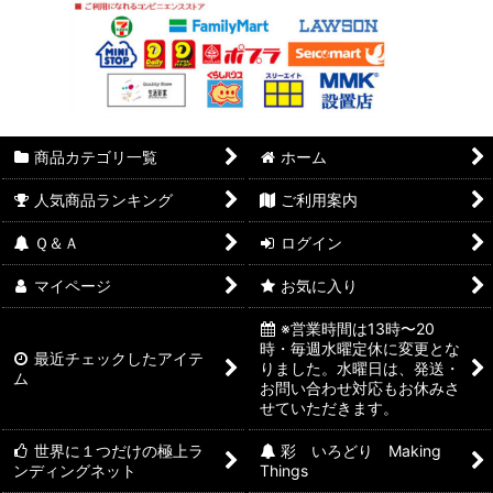
商品カテゴリ一覧
ホーム
人気商品ランキング
ご利用案内
Ｑ＆Ａ
ログイン
マイページ
お気に入り
※営業時間は13時〜20
時・毎週水曜定休に変更とな
最近チェックしたアイテ
りました。水曜日は、発送・
ム
お問い合わせ対応もお休みさ
せていただきます。
世界に１つだけの極上ラ
彩 いろどり Making
ンディングネット
Things