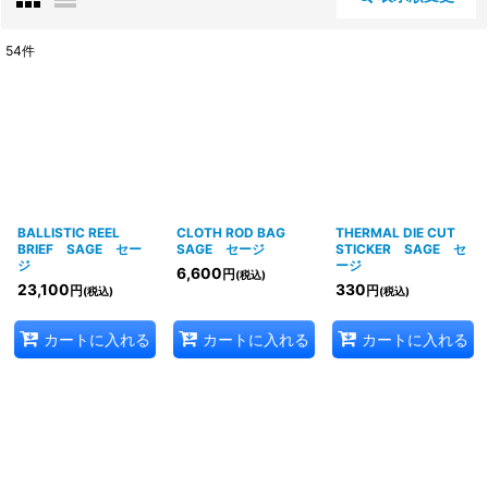
閉じる
54
件
商品検索
:
表示数
:
並び順
:
BALLISTIC REEL
CLOTH ROD BAG
THERMAL DIE CUT
BRIEF SAGE セー
SAGE セージ
STICKER SAGE セ
ジ
ージ
6,600
円
(税込)
絞り込む
23,100
330
円
円
(税込)
(税込)
カートに入れる
カートに入れる
カートに入れる