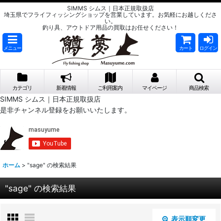
SIMMS シムス｜日本正規取扱店
埼玉県でフライフィッシングショップを営業しています。お気軽にお越しくださ
い。
釣り具、アウトドア用品の買取はお任せください！
メニュー
カート
ログイン
カテゴリ
新着情報
ご利用案内
マイページ
商品検索
SIMMS シムス｜日本正規取扱店
是非チャンネル登録をお願いいたします。
ホーム
>
"sage"
の
検索結果
"sage"
の
検索結果
表示順変更