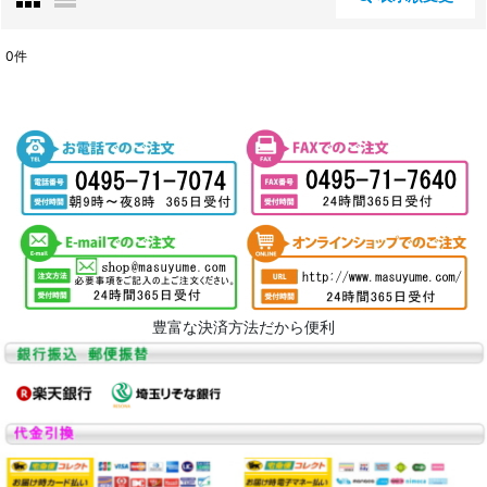
閉じる
0
件
商品検索
:
表示数
:
並び順
:
絞り込む
豊富な決済方法だから便利