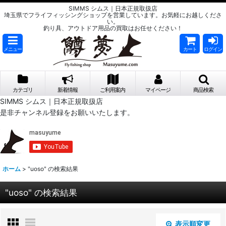
SIMMS シムス｜日本正規取扱店
埼玉県でフライフィッシングショップを営業しています。お気軽にお越しくださ
い。
釣り具、アウトドア用品の買取はお任せください！
メニュー
カート
ログイン
カテゴリ
新着情報
ご利用案内
マイページ
商品検索
SIMMS シムス｜日本正規取扱店
是非チャンネル登録をお願いいたします。
ホーム
>
"uoso"
の
検索結果
"uoso"
の
検索結果
表示順変更