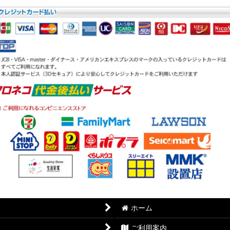
ホーム
ご利用案内