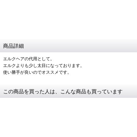
商品詳細
エルクヘアの代用として。
エルクよりも少し太目になっております。
使い勝手が良いのでオススメです。
この商品を買った人は、こんな商品も買っています