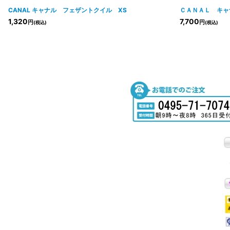
CANAL キャナル フェザントクイル XS
ＣＡＮＡＬ キャナ
1,320
7,700
円
円
(税込)
(税込)