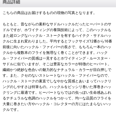
商品詳細
こちらの商品はお届けするものの現物の写真となります。
もともと、昔ながらの素朴なサドルハックルだったヒーバートのサ
ドルですが、ホワイティングの養鶏技術によって、このハックルも
また超ロングなハックル・ストークを有するハイテク・サドルハッ
クルに生まれ変わりました。平均するとフックサイズ12番から16番
前後に向いたハックル・ファイバーの長さで、もちろん一本のハッ
クルから複数本のフライを無理なく巻くことができます。ハック
ル・ファイバーの質感は一見するとホワイティング・ルースター・
サドルに似ていますが、そこは豊富なカラーが特徴のヒーバート。
繊細かつ絶妙な色合いの魅力的なナチュラル・カラーが目白押しで
す。また、クセのないストレートなハックル・ファイバーなので、
ハックル・ストークの素直でしなやかな質感とあいまってハックリ
ングのしやすさは特筆もの。ハックルをビッシリ巻いた厚巻きハッ
クリングに最適です。ヒーバートならではの虫っぽい生命感あふれ
るナチュラルな色調のハックルをつかって、均一な品質のフライを
大量に巻きたい方やハックル・コレクターの方にはたまらないハッ
クルです。