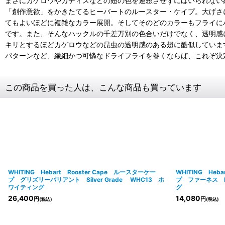
まさにカゲロウやカディスなどの翅の色を連想させずにはいられない
「創作意欲」をかきたてるヒーバートのルースター・ケイプ。大げさ
てもよいほどに複雑なカラー展開。そしてそのどのカラーもフライに
です。また、そんなハックルの千差万別の色合いだけでなく、透明感
キリとするほどカゲロウなどの昆虫の透明感のある翅に酷似していま
パターンなど、繊細かつ可憐なドライフライを巻くならば、これぞ決
この商品を買った人は、こんな商品も買っています
WHITING Hebart Rooster Cape ルースターケー
WHITING Heb
プ グリズリーバリアント Silver Grade WHC13 ホ
プ ファーネス P
ワイティング
グ
26,400
14,080
円
円
(税込)
(税込)