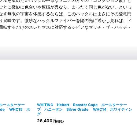
クルを集めたいハックル中毒なマニアの方々の「コレクション欲」と
ごとに微妙に色合いや模様が異なり、まったく同じ色がない、といっ
なす無限の宇宙を体感するならば、このハックルはまさにその登竜門
り旨味です。微妙なハックルファイバーを陽の光に透かし見れば、ド
回転するだけのスレたマスに対応するシビアなマッチ・ザ・ハッチ・
pe ルースターケー
WHITING Hebart Rooster Cape ルースターケー
ade WHC15 ホ
プ ハニーダン Silver Grade WHC14 ホワイティン
グ
26,400
円
(税込)