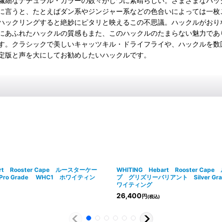
繊細なナチュラル・カラーの数々がじつに素晴らしい。さまざまなハッ
に言うと、たとえばダン系やジンジャー系などの色合いによっては一枚
ハックリングすると絶妙にピタリと映えるこの不思議。ハックルがおり
にあふれたハックルの質感もまた、このハックルのたまらない魅力であ
す。クラシックで美しいキャッツキル・ドライフライや、ハックルを数
定版と声を大にしてお勧めしたいハックルです。
art Rooster Cape ルースターケー
WHITING Hebart Rooster Ca
ro Grade WHC1 ホワイティン
プ グリズリーバリアント Silver Gr
ワイティング
26,400
円
(税込)