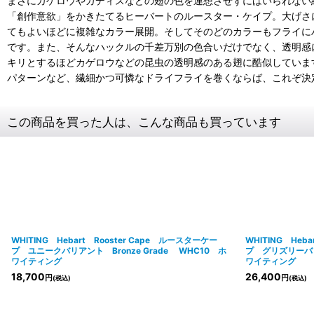
まさにカゲロウやカディスなどの翅の色を連想させずにはいられない
「創作意欲」をかきたてるヒーバートのルースター・ケイプ。大げさ
てもよいほどに複雑なカラー展開。そしてそのどのカラーもフライに
です。また、そんなハックルの千差万別の色合いだけでなく、透明感
キリとするほどカゲロウなどの昆虫の透明感のある翅に酷似していま
パターンなど、繊細かつ可憐なドライフライを巻くならば、これぞ決
この商品を買った人は、こんな商品も買っています
WHITING Hebart Rooster Cape ルースターケー
WHITING Heb
プ ユニークバリアント Bronze Grade WHC10 ホ
プ グリズリーバリア
ワイティング
ワイティング
18,700
26,400
円
円
(税込)
(税込)