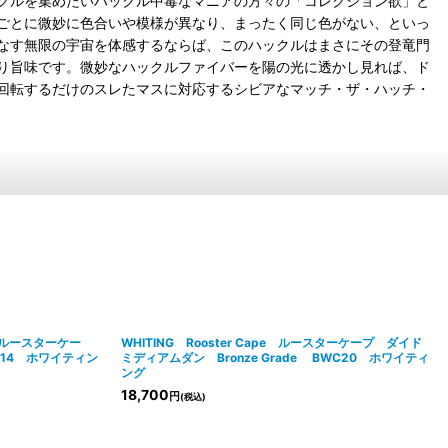
クルを集めたいハックル中毒なマニアの方々の「コレクション欲」と
ごとに微妙に色合いや模様が異なり、まったく同じ色がない、といっ
なす無限の宇宙を体感するならば、このハックルはまさにその登竜門
り旨味です。微妙なハックルファイバーを陽の光に透かし見れば、ド
回転するだけのスレたマスに対応するシビアなマッチ・ザ・ハッチ・
pe ルースターケー
WHITING Rooster Cape ルースターケープ ダイド
HC14 ホワイティン
ミディアムダン Bronze Grade BWC20 ホワイティ
ング
18,700
円
(税込)