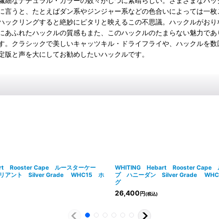
繊細なナチュラル・カラーの数々がじつに素晴らしい。さまざまなハッ
に言うと、たとえばダン系やジンジャー系などの色合いによっては一枚
ハックリングすると絶妙にピタリと映えるこの不思議。ハックルがおり
にあふれたハックルの質感もまた、このハックルのたまらない魅力であ
す。クラシックで美しいキャッツキル・ドライフライや、ハックルを数
定版と声を大にしてお勧めしたいハックルです。
art Rooster Cape ルースターケー
WHITING Hebart Rooster Ca
ント Silver Grade WHC15 ホ
プ ハニーダン Silver Grade W
グ
26,400
円
(税込)