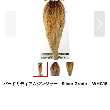
ーケープ バードミディアムジンジャー Silver Grade WH