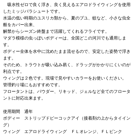
吸水性ゼロで良く浮き、良く見えるエアロドライウィングを使用
したミッジパラシュートです。
水温の低い時期のユスリカ類から、夏のブユ、蚊など、小さな虫全
般をカバー出来、
解禁からシーズン終盤まで活躍してくれるフライです。
マダラ模様の虫っぽいボディーは、全国どこの河川でも通用しま
す。
ボディー全体を水中に沈めたまま流せるので、安定した姿勢で浮き
ます。
そのため、トラウトが吸い込み易く、ドラッグがかかりにくいのが
利点です。
ウィングは２色です。現場で見やすいカラーをお使いください。
管理釣り場にもおすすめです。
フロータントは、パウダー、リキッド、ジェルなど全てのフロータ
ントに対応出来ます。
使用期間 通年
ボディー ストリップドピーコックアイ（接着剤の上からタイイン
グ）
ウィング エアロドライウィング ＦＬオレンジ、ＦＬピンク