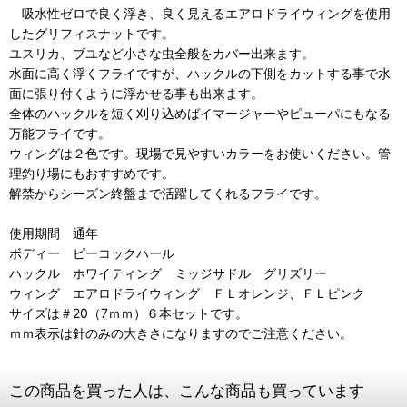
吸水性ゼロで良く浮き、良く見えるエアロドライウィングを使用
したグリフィスナットです。
ユスリカ、ブユなど小さな虫全般をカバー出来ます。
水面に高く浮くフライですが、ハックルの下側をカットする事で水
面に張り付くように浮かせる事も出来ます。
全体のハックルを短く刈り込めばイマージャーやピューパにもなる
万能フライです。
ウィングは２色です。現場で見やすいカラーをお使いください。管
理釣り場にもおすすめです。
解禁からシーズン終盤まで活躍してくれるフライです。
使用期間 通年
ボディー ピーコックハール
ハックル ホワイティング ミッジサドル グリズリー
ウィング エアロドライウィング ＦＬオレンジ、ＦＬピンク
サイズは＃20（7ｍｍ）６本セットです。
ｍｍ表示は針のみの大きさになりますのでご注意ください。
この商品を買った人は、こんな商品も買っています