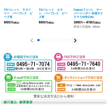
TGペレット ラズベ
TGペレット カラ
Fujino(フジノ) テー
リー バーブレス ビ
シ バーブレス ビー
パーリーダー 本流サク
ーズ有
ズ有
ラマスSPECIAL
660
660
396
～418
円
円
円
円
(税込)
(税込)
(税込)
希望小売価格
:
363
円
豊富な決済方法だから便利