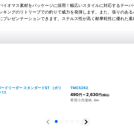
イオマス素材をパッケージに採用！幅広いスタイルに対応するテーパード
ンキングのリトリーブでの釣りで威力を発揮します。また、張りのある
にプレゼンテーションできます。ステルス性が高く耐摩耗性に優れた素
ーパードリーダー スタンダードST ［ポリ
TMC5262
バス
490
～2,630
円
円
(税込)
希望小売価格
:
0
円