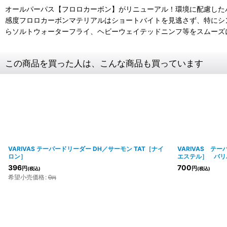
オールパーパス【フロロカーボン】がリニューアル！環境に配慮したバ
感度フロロカーボンマテリアルはショートバイトを見逃さず、特にシ
らソルトウォーターフライ、ヘビーウェイテッドニンフ等をスムーズ
この商品を買った人は、こんな商品も買っています
VARIVAS テーパードリーダー DH／サーモン TAT［ナイ
VARIVAS テ
ロン］
エステル］ バリ
396
700
円
円
(税込)
(税込)
希望小売価格
:
0
円