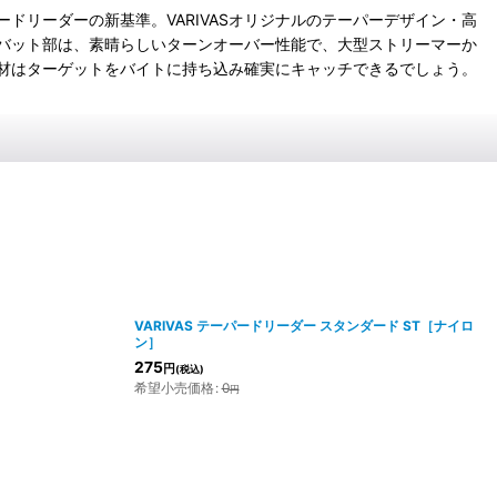
リーダーの新基準。VARIVASオリジナルのテーパーデザイン・高
バット部は、素晴らしいターンオーバー性能で、大型ストリーマーか
材はターゲットをバイトに持ち込み確実にキャッチできるでしょう。
VARIVAS テーパードリーダー スタンダード ST［ナイロ
ン］
275
円
(税込)
希望小売価格
:
0
円