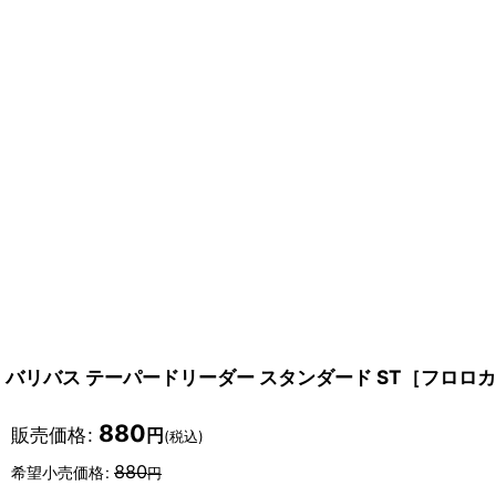
バリバス テーパードリーダー スタンダード ST［フロロ
880
販売価格
:
円
(税込)
880
希望小売価格
:
円