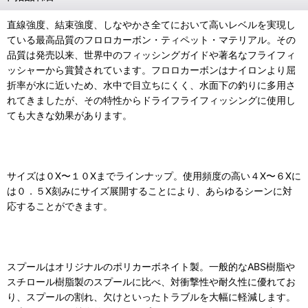
直線強度、結束強度、しなやかさ全てにおいて高いレベルを実現し
ている最高品質のフロロカーボン・ティペット・マテリアル。その
品質は発売以来、世界中のフィッシングガイドや著名なフライフィ
ッシャーから賞賛されています。フロロカーボンはナイロンより屈
折率が水に近いため、水中で目立ちにくく、水面下の釣りに多用さ
れてきましたが、その特性からドライフライフィッシングに使用し
ても大きな効果があります。
サイズは０X〜１０Xまでラインナップ。使用頻度の高い４X〜６Xに
は０．５X刻みにサイズ展開することにより、あらゆるシーンに対
応することができます。
スプールはオリジナルのポリカーボネイト製。一般的なABS樹脂や
スチロール樹脂製のスプールに比べ、対衝撃性や耐久性に優れてお
り、スプールの割れ、欠けといったトラブルを大幅に軽減します。