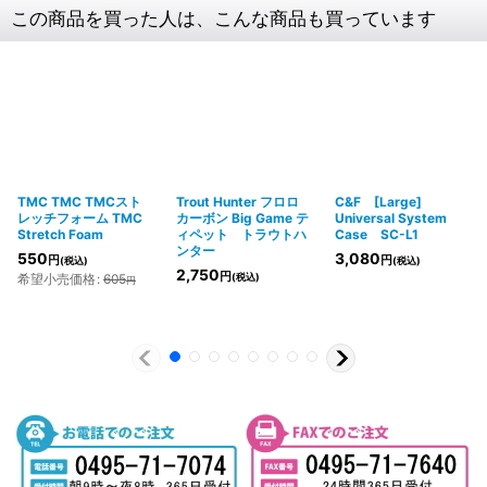
この商品を買った人は、こんな商品も買っています
TMC TMC TMCスト
Trout Hunter フロロ
C&F [Large]
レッチフォーム TMC
カーボン Big Game テ
Universal System
Stretch Foam
ィペット トラウトハ
Case SC-L1
ンター
550
3,080
円
円
(税込)
(税込)
2,750
円
希望小売価格
:
605
(税込)
円