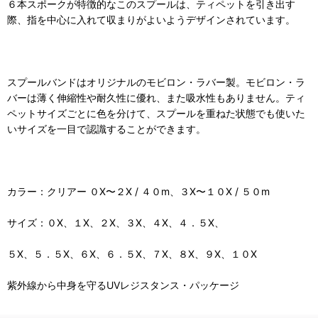
６本スポークが特徴的なこのスプールは、ティペットを引き出す
際、指を中心に入れて収まりがよいようデザインされています。
スプールバンドはオリジナルのモビロン・ラバー製。モビロン・ラ
バーは薄く伸縮性や耐久性に優れ、また吸水性もありません。ティ
ペットサイズごとに色を分けて、スプールを重ねた状態でも使いた
いサイズを一目で認識することができます。
カラー：クリアー ０X〜２X / ４０m、３X〜１０X / ５０m
サイズ：０X、１X、２X、３X、４X、４．５X、
５X、５．５X、６X、６．５X、７X、８X、９X、１０X
紫外線から中身を守るUVレジスタンス・パッケージ