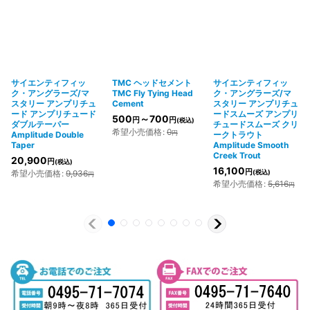
サイエンティフィッ
TMC ヘッドセメント
サイエンティフィッ
ク・アングラーズ/マ
TMC Fly Tying Head
ク・アングラーズ/マ
スタリー アンプリチュ
Cement
スタリー アンプリチュ
ード アンプリチュード
ードスムーズ アンプリ
500
～700
円
円
(税込)
ダブルテーパー
チュードスムーズ クリ
希望小売価格
:
0
円
Amplitude Double
ークトラウト
Taper
Amplitude Smooth
Creek Trout
20,900
円
(税込)
16,100
円
希望小売価格
:
9,936
(税込)
円
希望小売価格
:
5,616
円