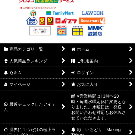
商品カテゴリ一覧
ホーム
人気商品ランキング
ご利用案内
Ｑ＆Ａ
ログイン
マイページ
お気に入り
※営業時間は13時〜20
時・毎週水曜定休に変更とな
最近チェックしたアイテ
りました。水曜日は、発送・
ム
お問い合わせ対応もお休みさ
せていただきます。
世界に１つだけの極上ラ
彩 いろどり Making
ンディングネット
Things