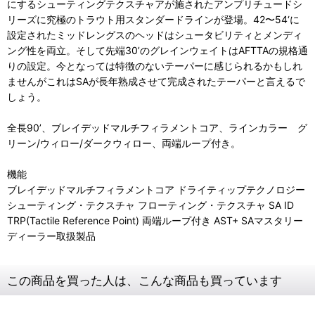
にするシューティングテクスチャアが施されたアンプリチュードシ
リーズに究極のトラウト用スタンダードラインが登場。42〜54‘に
設定されたミッドレングスのヘッドはシュータビリティとメンディ
ング性を両立。そして先端30’のグレインウェイトはAFTTAの規格通
りの設定。今となっては特徴のないテーパーに感じられるかもしれ
ませんがこれはSAが長年熟成させて完成されたテーパーと言えるで
しょう。
全長90’、ブレイデッドマルチフィラメントコア、ラインカラー グ
リーン/ウィロー/ダークウィロー、両端ループ付き。
機能
ブレイデッドマルチフィラメントコア ドライティップテクノロジー
シューティング・テクスチャ フローティング・テクスチャ SA ID
TRP(Tactile Reference Point) 両端ループ付き AST+ SAマスタリー
ディーラー取扱製品
この商品を買った人は、こんな商品も買っています