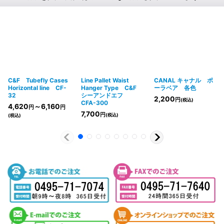
C&F Tubefly Cases
Line Pallet Waist
CANAL キャナル ポ
Horizontal line CF-
Hanger Type C&F
ーラベア 各色
32
シーアンドエフ
2,200
円
(税込)
CFA-300
4,620
～6,160
円
円
7,700
円
(税込)
(税込)