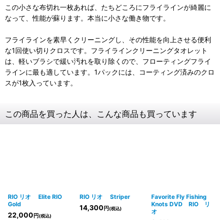
この小さな布切れ一枚あれば、たちどころにフライラインが綺麗に
なって、性能が蘇ります。本当に小さな働き物です。
フライラインを素早くクリーニングし、その性能を向上させる便利
な1回使い切りクロスです。フライラインクリーニングタオレット
は、軽いブラシで緩い汚れを取り除くので、フローティングフライ
ラインに最も適しています。1パックには、コーティング済みのクロ
スが1枚入っています。
この商品を買った人は、こんな商品も買っています
RIO リオ Elite RIO
RIO リオ Striper
Favorite Fly Fishing
Gold
Knots DVD RIO リ
14,300
円
(税込)
オ
22,000
円
(税込)